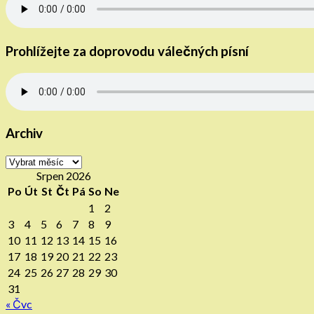
Prohlížejte za doprovodu válečných písní
Archiv
Archiv
Srpen 2026
Po
Út
St
Čt
Pá
So
Ne
1
2
3
4
5
6
7
8
9
10
11
12
13
14
15
16
17
18
19
20
21
22
23
24
25
26
27
28
29
30
31
« Čvc