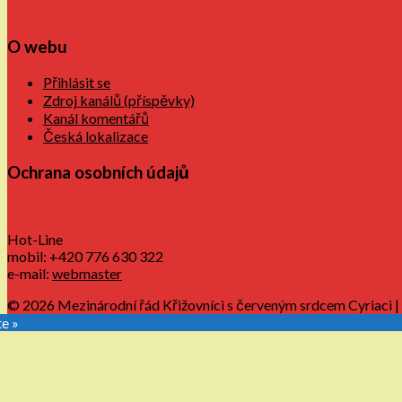
O webu
Přihlásit se
Zdroj kanálů (příspěvky)
Kanál komentářů
Česká lokalizace
Ochrana osobních údajů
Hot-Line
mobil: +420 776 630 322
e-mail:
webmaster
© 2026 Mezinárodní řád Křižovníci s červeným srdcem Cyriaci
|
te »