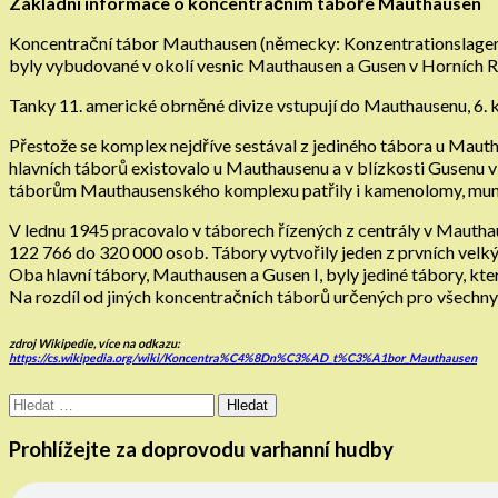
Základní informace o koncentračním táboře Mauthausen
Koncentrační tábor Mauthausen (německy: Konzentrationslager
byly vybudované v okolí vesnic Mauthausen a Gusen v Horních Ra
Tanky 11. americké obrněné divize vstupují do Mauthausenu, 6. 
Přestože se komplex nejdříve sestával z jediného tábora u Maut
hlavních táborů existovalo u Mauthausenu a v blízkosti Gusenu
táborům Mauthausenského komplexu patřily i kamenolomy, muničn
V lednu 1945 pracovalo v táborech řízených z centrály v Mauthau
122 766 do 320 000 osob. Tábory vytvořily jeden z prvních vel
Oba hlavní tábory, Mauthausen a Gusen I, byly jediné tábory, kter
Na rozdíl od jiných koncentračních táborů určených pro všechny 
zdroj Wikipedie, více na odkazu:
https://cs.wikipedia.org/wiki/Koncentra%C4%8Dn%C3%AD_t%C3%A1bor_Mauthausen
Vyhledávání
Prohlížejte za doprovodu varhanní hudby