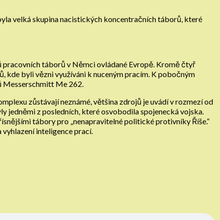
a velká skupina nacistických koncentračních táborů, které
exů pracovních táborů v Němci ovládané Evropě. Kromě čtyř
ů, kde byli vězni využíváni k nuceným pracím. K pobočným
nů Messerschmitt Me 262.
omplexu zůstávají neznámé, většina zdrojů je uvádí v rozmezí od
y jedněmi z posledních, které osvobodila spojenecká vojska.
ísnějšími tábory pro „nenapravitelné politické protivníky Říše.“
vyhlazení inteligence prací.