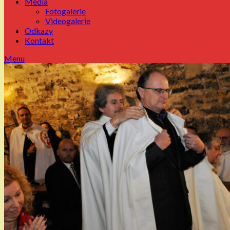
Média
Fotogalerie
Videogalerie
Odkazy
Kontakt
Menu