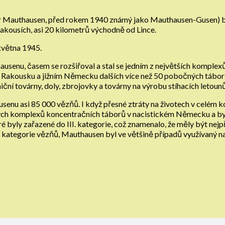
 Mauthausen, před rokem 1940 známý jako Mauthausen-Gusen) byl
kousích, asi 20 kilometrů východně od Lince.
května 1945.
hausenu, časem se rozšiřoval a stal se jedním z největších kompl
 v Rakousku a jižním Německu dalších více než 50 pobočných tábor
í továrny, doly, zbrojovky a továrny na výrobu stíhacích letou
senu asi 85 000 vězňů. I když přesné ztráty na životech v celém k
kých komplexů koncentračních táborů v nacistickém Německu a byl
é byly zařazené do III. kategorie, což znamenalo, že měly být nejpř
kategorie vězňů, Mauthausen byl ve většině případů využívaný na 