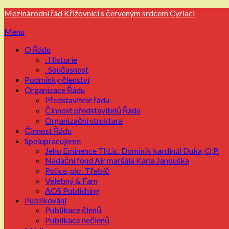
Přejdi
Mezinárodní řád Křižovníci s červeným srdcem Cyriaci
na
Menu
obsah
O Řádu
. Historie
. Současnost
Podmínky členství
Organizace Řádu
Představitelé řádu
Činnost představitelů Řádu
Organizační struktura
Činnost Řádu
Spolupracujeme
Jeho Eminence ThLic. Dominik kardinál Duka, O.P.
Nadační fond Air maršála Karla Janouška
Police, okr. Třebíč
Velebný & Fam
AOS Publishing
Publikování
Publikace členů
Publikace nečlenů