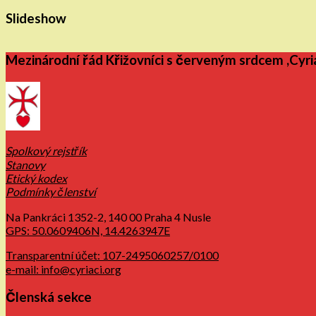
Slideshow
Mezinárodní řád Křižovníci s červeným srdcem ,Cyri
Spolkový rejstřík
Stanovy
Etický kodex
Podmínky členství
Na Pankráci 1352-2, 140 00 Praha 4 Nusle
GPS: 50.0609406N, 14.4263947E
Transparentní účet: 107-2495060257/0100
e-mail: info@cyriaci.org
Členská sekce