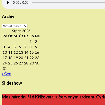
Archiv
Archiv
Srpen 2026
Po
Út
St
Čt
Pá
So
Ne
1
2
3
4
5
6
7
8
9
10
11
12
13
14
15
16
17
18
19
20
21
22
23
24
25
26
27
28
29
30
31
« Čvc
Slideshow
Mezinárodní řád Křižovníci s červeným srdcem ,Cyri