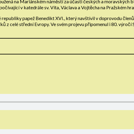
užená na Mariánském náměstí za účasti českých a moravských bisk
spočívající v katedrále sv. Víta, Václava a Vojtěcha na Pražském h
republiky papež Benedikt XVI., který navštívil v doprovodu členů 
ků z celé střední Evropy. Ve svém projevu připomenul i 80. výročí