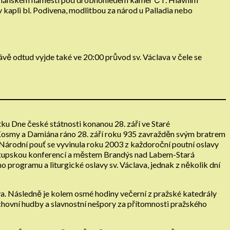
kapli bl. Podivena, modlitbou za národ u Palladia nebo
ě odtud vyjde také ve 20:00 průvod sv. Václava v čele se
ku Dne české státnosti konanou 28. září ve Staré
v. Kosmy a Damiána ráno 28. září roku 935 zavražděn svým bratrem
. Národní pouť se vyvinula roku 2003 z každoroční poutní oslavy
iskupskou konferencí a městem Brandýs nad Labem-Stará
o programu a liturgické oslavy sv. Václava, jednak z několik dní
ava. Následně je kolem osmé hodiny večerní z pražské katedrály
duchovní hudby a slavnostní nešpory za přítomnosti pražského