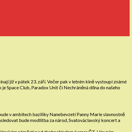
jí již v pátek 23. září. Večer pak v letním kině vystoupí známé
o je Space Club, Paradox Unit či Nechráněná dílna do našeho
 bude v ambitech baziliky Nanebevzetí Panny Marie slavnostně
 Následovat bude modlitba za národ, Svatováclavský koncert a
a Mariánském náměstí pod drobnohledem kamer ČT. Hlavním