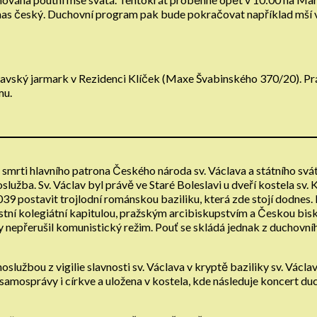
mas český. Duchovní program pak bude pokračovat například mší v 
avský jarmark v Rezidenci Klíček (Maxe Švabinského 370/20). Práv
mu.
mrti hlavního patrona Českého národa sv. Václava a státního svát
služba. Sv. Václav byl právě ve Staré Boleslavi u dveří kostela s
1039 postavit trojlodní románskou baziliku, která zde stojí dodnes
ístní kolegiátní kapitulou, pražským arcibiskupstvím a Českou b
y nepřerušil komunistický režim. Pouť se skládá jednak z duchovníh
lužbou z vigilie slavnosti sv. Václava v kryptě baziliky sv. Václ
li samosprávy i církve a uložena v kostela, kde následuje koncert 