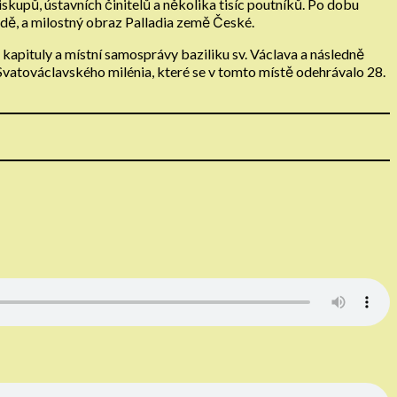
upů, ústavních činitelů a několika tisíc poutníků. Po dobu
radě, a milostný obraz Palladia země České.
kapituly a místní samosprávy baziliku sv. Václava a následně
 Svatováclavského milénia, které se v tomto místě odehrávalo 28.