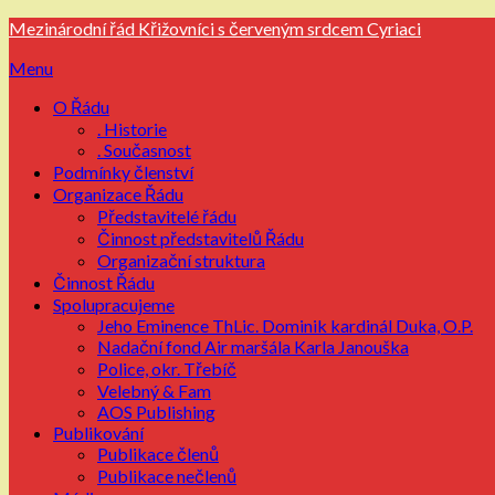
Přejdi
Mezinárodní řád Křižovníci s červeným srdcem Cyriaci
na
Menu
obsah
O Řádu
. Historie
. Současnost
Podmínky členství
Organizace Řádu
Představitelé řádu
Činnost představitelů Řádu
Organizační struktura
Činnost Řádu
Spolupracujeme
Jeho Eminence ThLic. Dominik kardinál Duka, O.P.
Nadační fond Air maršála Karla Janouška
Police, okr. Třebíč
Velebný & Fam
AOS Publishing
Publikování
Publikace členů
Publikace nečlenů