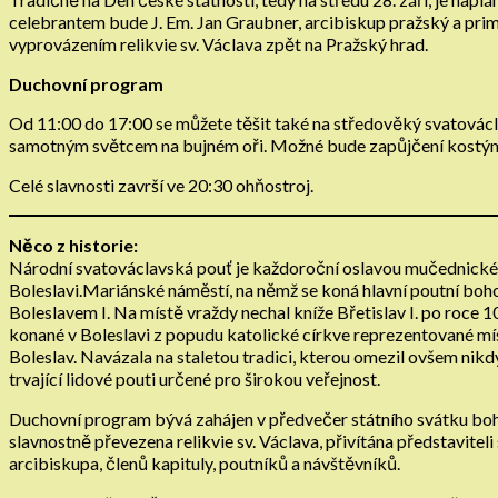
celebrantem bude J. Em. Jan Graubner, arcibiskup pražský a pri
vyprovázením relikvie sv. Václava zpět na Pražský hrad.
Duchovní program
Od 11:00 do 17:00 se můžete těšit také na středověký svatovácl
samotným světcem na bujném oři. Možné bude zapůjčení kostý
Celé slavnosti završí ve 20:30 ohňostroj.
Něco z historie:
Národní svatováclavská pouť je každoroční oslavou mučednické s
Boleslavi.Mariánské náměstí, na němž se koná hlavní poutní boho
Boleslavem I. Na místě vraždy nechal kníže Břetislav I. po roce 
konané v Boleslavi z popudu katolické církve reprezentované m
Boleslav. Navázala na staletou tradici, kterou omezil ovšem nikd
trvající lidové pouti určené pro širokou veřejnost.
Duchovní program bývá zahájen v předvečer státního svátku bohos
slavnostně převezena relikvie sv. Václava, přivítána představite
arcibiskupa, členů kapituly, poutníků a návštěvníků.