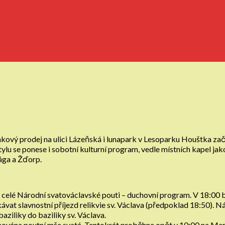
vý prodej na ulici Lázeňská i lunapark v Lesoparku Houštka začína
lu se ponese i sobotní kulturní program, vedle místních kapel jak
ága a Žďorp.
ó celé Národní svatováclavské pouti – duchovní program. V 18:00
kávat slavnostní příjezd relikvie sv. Václava (předpoklad 18:50).
aziliky do baziliky sv. Václava.
naplánována poutní mše svatá. Tentokrát proběhne opět v 10:00 n