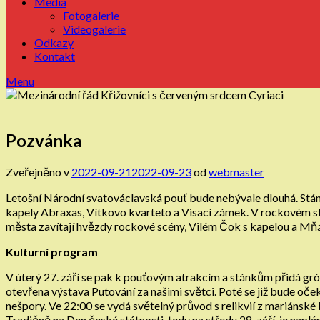
Média
Fotogalerie
Videogalerie
Odkazy
Kontakt
Menu
Pozvánka
Zveřejněno v
2022-09-21
2022-09-23
od
webmaster
Letošní Národní svatováclavská pouť bude nebývale dlouhá. Stánko
kapely Abraxas, Vítkovo kvarteto a Visací zámek. V rockovém sty
města zavítají hvězdy rockové scény, Vilém Čok s kapelou a Mň
Kulturní program
V úterý 27. září se pak k pouťovým atrakcím a stánkům přidá gr
otevřena výstava Putování za našimi světci. Poté se již bude oče
nešpory. Ve 22:00 se vydá světelný průvod s relikvií z mariánské b
Tradičně na Den české státnosti, tedy na středu 28. září, je 