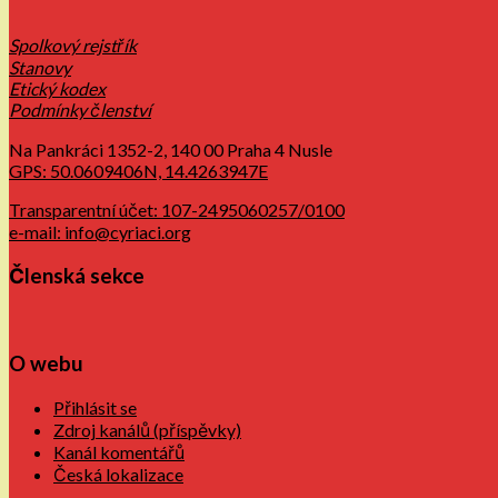
Spolkový rejstřík
Stanovy
Etický kodex
Podmínky členství
Na Pankráci 1352-2, 140 00 Praha 4 Nusle
GPS: 50.0609406N, 14.4263947E
Transparentní účet: 107-2495060257/0100
e-mail: info@cyriaci.org
Členská sekce
O webu
Přihlásit se
Zdroj kanálů (příspěvky)
Kanál komentářů
Česká lokalizace