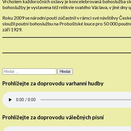
Vrcholem každoročních oslavy je koncelebrovaná bohoslužba slo
bohoslužby je vystavena též relikvie svatého Václava, v jiné dny 
Roku 2009 se národní pouti zúčastnil v rámci své návštěvy České 
sloužil poutní bohoslužbu na Proboštské louce pro 50 000 poutní
září 1929.
Vyhledávání
Prohlížejte za doprovodu varhanní hudby
Prohlížejte za doprovodu válečných písní