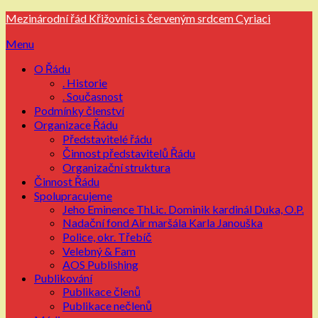
Přejdi
Mezinárodní řád Křižovníci s červeným srdcem Cyriaci
na
Menu
obsah
O Řádu
. Historie
. Současnost
Podmínky členství
Organizace Řádu
Představitelé řádu
Činnost představitelů Řádu
Organizační struktura
Činnost Řádu
Spolupracujeme
Jeho Eminence ThLic. Dominik kardinál Duka, O.P.
Nadační fond Air maršála Karla Janouška
Police, okr. Třebíč
Velebný & Fam
AOS Publishing
Publikování
Publikace členů
Publikace nečlenů