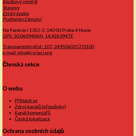
Spolkový rejstřík
Stanovy
Etický kodex
Podmínky členství
Na Pankráci 1352-2, 140 00 Praha 4 Nusle
GPS: 50.0609406N, 14.4263947E
Transparentní účet: 107-2495060257/0100
e-mail: info@cyriaci.org
Členská sekce
O webu
Přihlásit se
Zdroj kanálů (příspěvky)
Kanál komentářů
Česká lokalizace
Ochrana osobních údajů