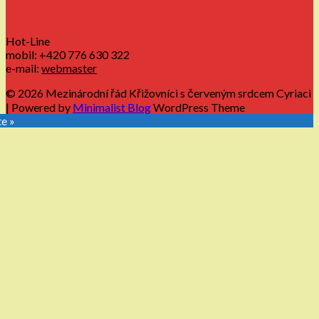
Hot-Line
mobil: +420 776 630 322
e-mail:
webmaster
© 2026 Mezinárodní řád Křižovníci s červeným srdcem Cyriaci
| Powered by
Minimalist Blog
WordPress Theme
te »