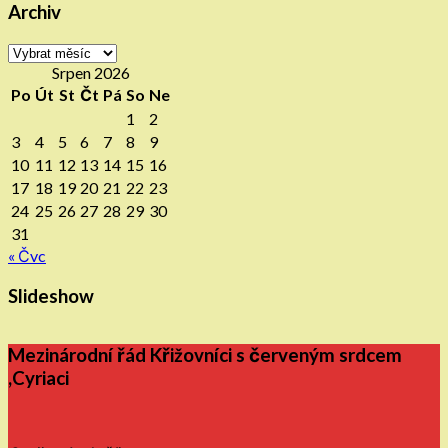
Archiv
Archiv
Srpen 2026
Po
Út
St
Čt
Pá
So
Ne
1
2
3
4
5
6
7
8
9
10
11
12
13
14
15
16
17
18
19
20
21
22
23
24
25
26
27
28
29
30
31
« Čvc
Slideshow
Mezinárodní řád Křižovníci s červeným srdcem
,Cyriaci