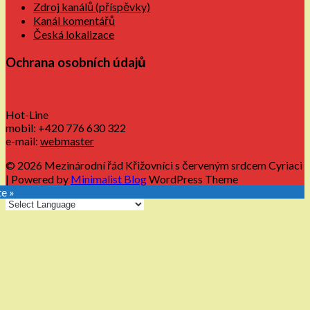
Zdroj kanálů (příspěvky)
Kanál komentářů
Česká lokalizace
Ochrana osobních údajů
Hot-Line
mobil: +420 776 630 322
e-mail:
webmaster
© 2026 Mezinárodní řád Křižovníci s červeným srdcem Cyriaci
| Powered by
Minimalist Blog
WordPress Theme
te »