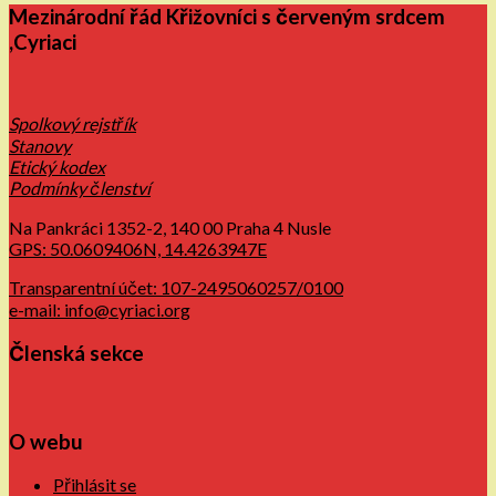
Mezinárodní řád Křižovníci s červeným srdcem
,Cyriaci
Spolkový rejstřík
Stanovy
Etický kodex
Podmínky členství
Na Pankráci 1352-2, 140 00 Praha 4 Nusle
GPS: 50.0609406N, 14.4263947E
Transparentní účet: 107-2495060257/0100
e-mail: info@cyriaci.org
Členská sekce
O webu
Přihlásit se