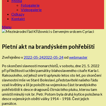
Média
Fotogalerie
Videogalerie
Odkazy
Kontakt
Menu
Pietní akt na brandýském pohřebišti
Zveřejněno v
2022-05-24
2022-05-24
od
webmaster
Po skončení slavností monarchistů, v sobotu, dne 21. 5. 2022
při příležitosti uctění památky blahoslaveného císaře Karla I.
Rakouského, od jehož smrti uplynulo letos sto let, po skončení
slavnostní mše ve Staré Boleslavi, představitelé našeho řádu
vzali květiny a šli je položit na vojenskou část brandýského
pohřebiště k desce dragounů čtrnáctého pluku, kterou tam
umístil minulý rok br. Petr. Potom byla druhá kytice položena k
desce vojenských obětí války 1914 – 1918. Čest jejich
památce.