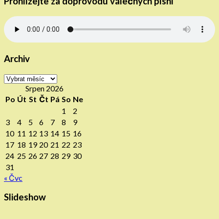
Prohlížejte za doprovodu válečných písní
Archiv
Archiv
Srpen 2026
Po
Út
St
Čt
Pá
So
Ne
1
2
3
4
5
6
7
8
9
10
11
12
13
14
15
16
17
18
19
20
21
22
23
24
25
26
27
28
29
30
31
« Čvc
Slideshow