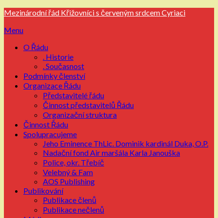
Přejdi
Mezinárodní řád Křižovníci s červeným srdcem Cyriaci
na
Menu
obsah
O Řádu
. Historie
. Současnost
Podmínky členství
Organizace Řádu
Představitelé řádu
Činnost představitelů Řádu
Organizační struktura
Činnost Řádu
Spolupracujeme
Jeho Eminence ThLic. Dominik kardinál Duka, O.P.
Nadační fond Air maršála Karla Janouška
Police, okr. Třebíč
Velebný & Fam
AOS Publishing
Publikování
Publikace členů
Publikace nečlenů