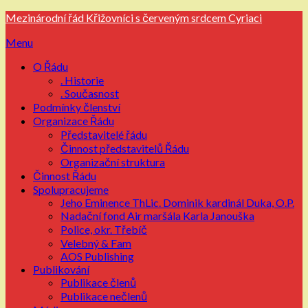
Přejdi
Mezinárodní řád Křižovníci s červeným srdcem Cyriaci
na
Menu
obsah
O Řádu
. Historie
. Současnost
Podmínky členství
Organizace Řádu
Představitelé řádu
Činnost představitelů Řádu
Organizační struktura
Činnost Řádu
Spolupracujeme
Jeho Eminence ThLic. Dominik kardinál Duka, O.P.
Nadační fond Air maršála Karla Janouška
Police, okr. Třebíč
Velebný & Fam
AOS Publishing
Publikování
Publikace členů
Publikace nečlenů