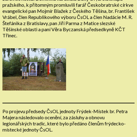
pražského, k přítomným promluvili farář Českobratrské církve
evangelické pan Mojmír Blažek z Českého Těšína, br. František
Vrábel, člen Republikového výboru ČsOL a člen Nadácie M. R.
Štefánika z Bratislavy, pan Jiří Parma z Matice slezské
Těšínské oblasti a paní Věra Byczanská předsedkyně KČT
Třinec.
Po projevu předsedy ČsOL jednoty Frýdek-Místek br. Petra
Majera následovalo ocenění, za zásluhy a obnovu
legionářských tradic, které bylo předáno členům frýdecko-
místecké jednoty ČsOL.