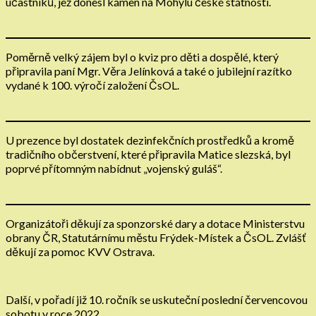
účastníků, jež donesl kámen na Mohylu české státnosti.
Poměrně velký zájem byl o kviz pro děti a dospělé, který
připravila paní Mgr. Věra Jelínková a také o jubilejní razítko
vydané k 100. výročí založení ČsOL.
U prezence byl dostatek dezinfekčních prostředků a kromě
tradičního občerstvení, které připravila Matice slezská, byl
poprvé přítomným nabídnut „vojenský guláš“.
Organizátoři děkují za sponzorské dary a dotace Ministerstvu
obrany ČR, Statutárnímu městu Frýdek-Místek a ČsOL. Zvlášť
děkují za pomoc KVV Ostrava.
Další, v pořadí již 10. ročník se uskuteční poslední červencovou
sobotu v roce 2022.