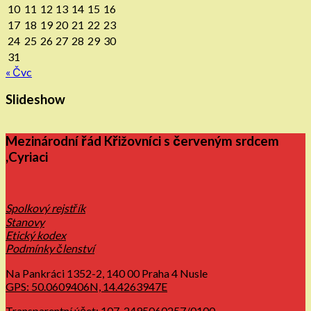
10
11
12
13
14
15
16
17
18
19
20
21
22
23
24
25
26
27
28
29
30
31
« Čvc
Slideshow
Mezinárodní řád Křižovníci s červeným srdcem
,Cyriaci
Spolkový rejstřík
Stanovy
Etický kodex
Podmínky členství
Na Pankráci 1352-2, 140 00 Praha 4 Nusle
GPS: 50.0609406N, 14.4263947E
Transparentní účet: 107-2495060257/0100