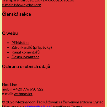
e-mail: info@cyriaci.org
Členská sekce
O webu
Přihlásit se
Zdroj kanálů (příspěvky)
Kanál komentářů
Česká lokalizace
Ochrana osobních údajů
Hot-Line
mobil: +420 776 630 322
e-mail:
webmaster
© 2026 Mezinárodní řád Křižovníci s červeným srdcem Cyriaci
| Powered by
Minimalist Blog
WordPress Theme