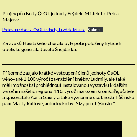
Projev předsedy ČsOL jednoty Frýdek-Místek br. Petra
Majera:
Projev-predsedy-CsOL-jednoty-Frydek-Mistek
Stáhnout
Za zvuků Husitského chorálu byly poté položeny kytice k
obelisku generála Josefa Šnejdárka.
Přítomné zaujalo krátké vystoupení členů jednoty ČsOL
věnované 1 100 výročí zavraždění kněžny Ludmily, ale také
měli možnost si prohlédnout instalovanou výstavku k dalším
výročím našeho regionu, 110. výročí narození kronikáře, učitele
a spisovatele Karla Gaury, a také významné osobnosti Těšínska
paní Marty Rulfové, autorky knihy „Slzy pro Těšínsko“.