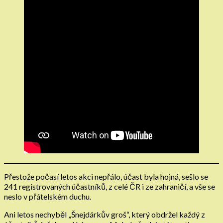
Přestože počasí letos akci nepřálo, účast byla hojná, sešlo se
241 registrovaných účastníků, z celé ČR i ze zahraničí, a vše se
neslo v přátelském duchu.
Ani letos nechyběl „Šnejdárkův groš“, který obdržel každý z