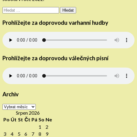
Vyhledávání
Prohlížejte za doprovodu varhanní hudby
Prohlížejte za doprovodu válečných písní
Archiv
Archiv
Srpen 2026
Po
Út
St
Čt
Pá
So
Ne
1
2
3
4
5
6
7
8
9