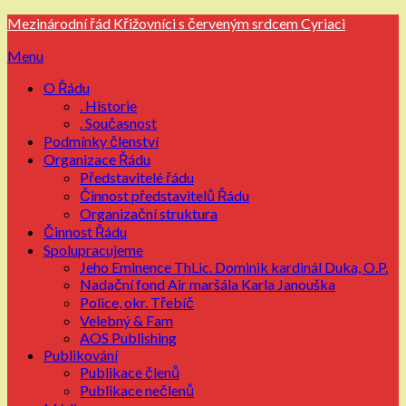
Přejdi
Mezinárodní řád Křižovníci s červeným srdcem Cyriaci
na
Menu
obsah
O Řádu
. Historie
. Současnost
Podmínky členství
Organizace Řádu
Představitelé řádu
Činnost představitelů Řádu
Organizační struktura
Činnost Řádu
Spolupracujeme
Jeho Eminence ThLic. Dominik kardinál Duka, O.P.
Nadační fond Air maršála Karla Janouška
Police, okr. Třebíč
Velebný & Fam
AOS Publishing
Publikování
Publikace členů
Publikace nečlenů