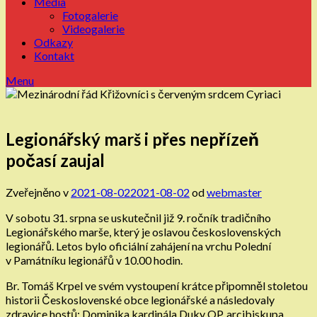
Média
Fotogalerie
Videogalerie
Odkazy
Kontakt
Menu
Legionářský marš i přes nepřízeň
počasí zaujal
Zveřejněno v
2021-08-02
2021-08-02
od
webmaster
V sobotu 31. srpna se uskutečnil již 9. ročník tradičního
Legionářského marše, který je oslavou československých
legionářů. Letos bylo oficiální zahájení na vrchu Polední
v Památníku legionářů v 10.00 hodin.
Br. Tomáš Krpel ve svém vystoupení krátce připomněl stoletou
historii Československé obce legionářské a následovaly
zdravice hostů: Dominika kardinála Duky OP, arcibiskupa