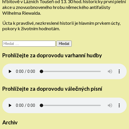
hřbitově v Lázních Toušeň od 13. 30 hod. historicky první pietní
akce u znovuobnoveného hrobu německého antifašisty
Wilhelma Riewalda.
Úcta k pravdivé, nezkreslené historii je hlavním prvkem úcty,
pokory k životním hodnotám.
Vyhledávání
Prohlížejte za doprovodu varhanní hudby
Prohlížejte za doprovodu válečných písní
Archiv