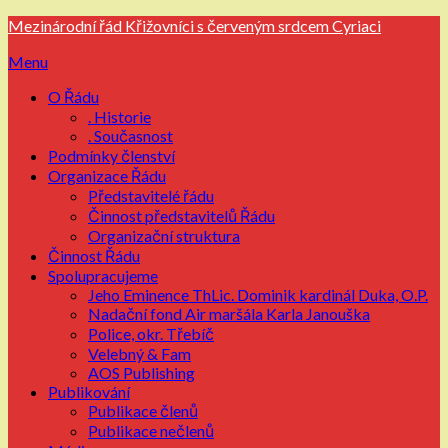
Přejdi
Mezinárodní řád Křižovníci s červeným srdcem Cyriaci
na
Menu
obsah
O Řádu
. Historie
. Současnost
Podmínky členství
Organizace Řádu
Představitelé řádu
Činnost představitelů Řádu
Organizační struktura
Činnost Řádu
Spolupracujeme
Jeho Eminence ThLic. Dominik kardinál Duka, O.P.
Nadační fond Air maršála Karla Janouška
Police, okr. Třebíč
Velebný & Fam
AOS Publishing
Publikování
Publikace členů
Publikace nečlenů