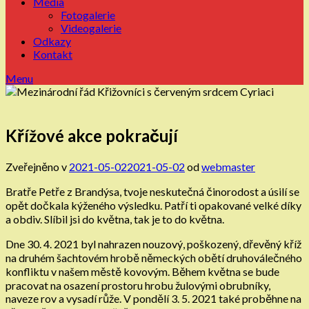
Média
Fotogalerie
Videogalerie
Odkazy
Kontakt
Menu
Křížové akce pokračují
Zveřejněno v
2021-05-02
2021-05-02
od
webmaster
Bratře Petře z Brandýsa, tvoje neskutečná činorodost a úsilí se
opět dočkala kýženého výsledku. Patří ti opakované velké díky
a obdiv. Slíbil jsi do května, tak je to do května.
Dne 30. 4. 2021 byl nahrazen nouzový, poškozený, dřevěný kříž
na druhém šachtovém hrobě německých obětí druhoválečného
konfliktu v našem městě kovovým. Během května se bude
pracovat na osazení prostoru hrobu žulovými obrubníky,
naveze rov a vysadí růže. V pondělí 3. 5. 2021 také proběhne na