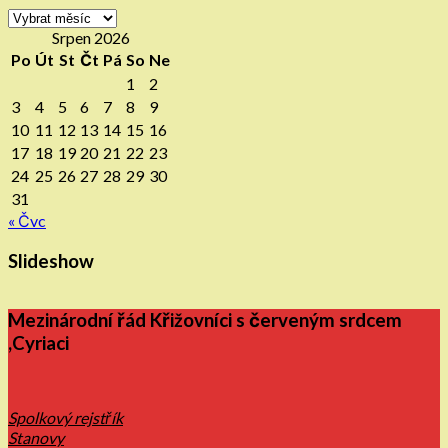
Archiv
Srpen 2026
Po
Út
St
Čt
Pá
So
Ne
1
2
3
4
5
6
7
8
9
10
11
12
13
14
15
16
17
18
19
20
21
22
23
24
25
26
27
28
29
30
31
« Čvc
Slideshow
Mezinárodní řád Křižovníci s červeným srdcem
,Cyriaci
Spolkový rejstřík
Stanovy