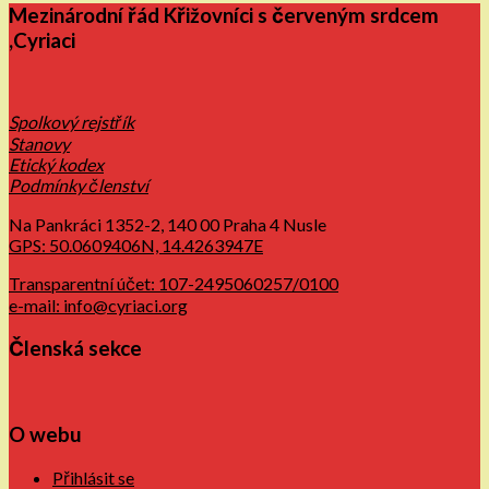
Mezinárodní řád Křižovníci s červeným srdcem
,Cyriaci
Spolkový rejstřík
Stanovy
Etický kodex
Podmínky členství
Na Pankráci 1352-2, 140 00 Praha 4 Nusle
GPS: 50.0609406N, 14.4263947E
Transparentní účet: 107-2495060257/0100
e-mail: info@cyriaci.org
Členská sekce
O webu
Přihlásit se