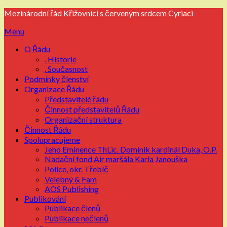
Přejdi
Mezinárodní řád Křižovníci s červeným srdcem Cyriaci
na
Menu
obsah
O Řádu
. Historie
. Současnost
Podmínky členství
Organizace Řádu
Představitelé řádu
Činnost představitelů Řádu
Organizační struktura
Činnost Řádu
Spolupracujeme
Jeho Eminence ThLic. Dominik kardinál Duka, O.P.
Nadační fond Air maršála Karla Janouška
Police, okr. Třebíč
Velebný & Fam
AOS Publishing
Publikování
Publikace členů
Publikace nečlenů