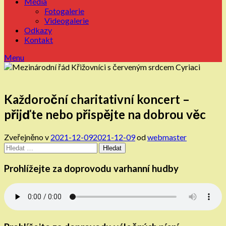
Média
Fotogalerie
Videogalerie
Odkazy
Kontakt
Menu
Každoroční charitativní koncert –
přijďte nebo přispějte na dobrou věc
Zveřejněno v
2021-12-09
2021-12-09
od
webmaster
Vyhledávání
Prohlížejte za doprovodu varhanní hudby