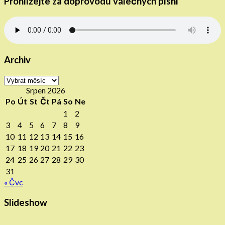
Prohlížejte za doprovodu válečných písní
Archiv
Archiv
Srpen 2026
Po
Út
St
Čt
Pá
So
Ne
1
2
3
4
5
6
7
8
9
10
11
12
13
14
15
16
17
18
19
20
21
22
23
24
25
26
27
28
29
30
31
« Čvc
Slideshow