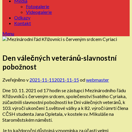
Média
Fotogalerie
Videogalerie
Odkazy
Kontakt
Menu
Den válečných veteránů-slavnostní
pobožnost
Zveřejněno v
2021-11-11
2021-11-15
od
webmaster
Dne 10. 11. 2021 od 17 hodin se zástupci Mezinárodního řádu
Křižovníků s červeným srdcem, společenství Svatého Cyriaka,
zúčastnili slavnostní pobožnosti ke Dni válečných veteránů, k
103. výročí ukončení 1.světové války a k 82. výročí úmrtí člena
CČSH studenta Jana Opletala, v kostele sv. Mikuláše na
Staroměstském náměstí.
Je to každoroční důstojná vzpomínka za účasti velmi