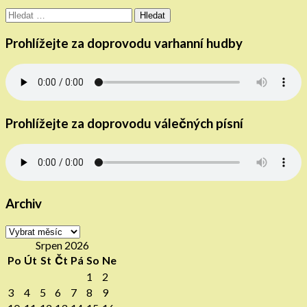
Vyhledávání
Prohlížejte za doprovodu varhanní hudby
Prohlížejte za doprovodu válečných písní
Archiv
Archiv
Srpen 2026
Po
Út
St
Čt
Pá
So
Ne
1
2
3
4
5
6
7
8
9