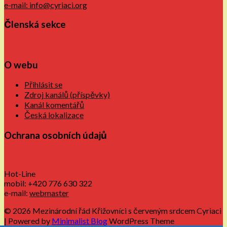
e-mail: info@cyriaci.org
Členská sekce
O webu
Přihlásit se
Zdroj kanálů (příspěvky)
Kanál komentářů
Česká lokalizace
Ochrana osobních údajů
Hot-Line
mobil: +420 776 630 322
e-mail:
webmaster
© 2026 Mezinárodní řád Křižovníci s červeným srdcem Cyriaci
| Powered by
Minimalist Blog
WordPress Theme