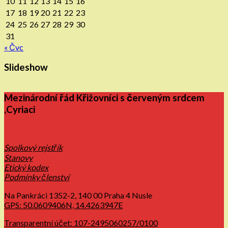
10
11
12
13
14
15
16
17
18
19
20
21
22
23
24
25
26
27
28
29
30
31
« Čvc
Slideshow
Mezinárodní řád Křižovníci s červeným srdcem
,Cyriaci
Spolkový rejstřík
Stanovy
Etický kodex
Podmínky členství
Na Pankráci 1352-2, 140 00 Praha 4 Nusle
GPS: 50.0609406N, 14.4263947E
Transparentní účet: 107-2495060257/0100