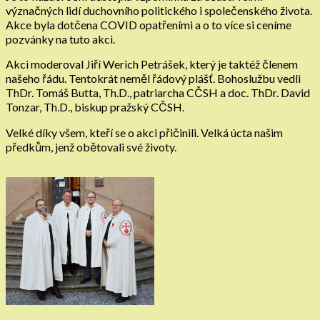
význačných lidí duchovního politického i společenského života.
Akce byla dotčena COVID opatřeními a o to více si ceníme
pozvánky na tuto akci.
Akci moderoval Jiří Werich Petrášek, který je taktéž členem
našeho řádu. Tentokrát neměl řádový plášť. Bohoslužbu vedli
ThDr. Tomáš Butta, Th.D., patriarcha CČSH a doc. ThDr. David
Tonzar, Th.D., biskup pražský CČSH.
Velké díky všem, kteří se o akci přičinili. Velká úcta našim
předkům, jenž obětovali své životy.