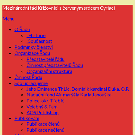
Přejdi
Mezinárodní řád Křižovníci s červeným srdcem Cyriaci
na
Menu
obsah
O Řádu
. Historie
. Současnost
Podmínky členství
Organizace Řádu
Představitelé řádu
Činnost představitelů Řádu
Organizační struktura
Činnost Řádu
Spolupracujeme
Jeho Eminence ThLic. Dominik kardinál Duka, O.P.
Nadační fond Air maršála Karla Janouška
Police, okr. Třebíč
Velebný & Fam
AOS Publishing
Publikování
Publikace členů
Publikace nečlenů